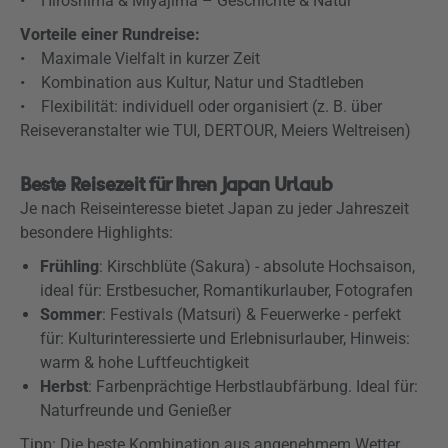
• Hiroshima & Miyajima – Geschichte & Natur
Vorteile einer Rundreise:
• Maximale Vielfalt in kurzer Zeit
• Kombination aus Kultur, Natur und Stadtleben
• Flexibilität: individuell oder organisiert (z. B. über
Reiseveranstalter wie TUI, DERTOUR, Meiers Weltreisen)
Beste Reisezeit für Ihren Japan Urlaub
Je nach Reiseinteresse bietet Japan zu jeder Jahreszeit
besondere Highlights:
Frühling
: Kirschblüte (Sakura) - absolute Hochsaison,
ideal für: Erstbesucher, Romantikurlauber, Fotografen
Sommer
: Festivals (Matsuri) & Feuerwerke - perfekt
für: Kulturinteressierte und Erlebnisurlauber, Hinweis:
warm & hohe Luftfeuchtigkeit
Herbst
: Farbenprächtige Herbstlaubfärbung. Ideal für:
Naturfreunde und Genießer
Tipp: Die beste Kombination aus angenehmem Wetter