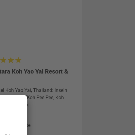
ara Koh Yao Yai Resort &
sel Koh Yao Yai, Thailand: Inseln
daman See (Koh Pee Pee, Koh
nta), Thailand
ersonen
age / 8 Nächte
hstück