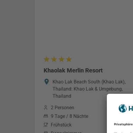
Khaolak Merlin Resort
Khao Lak Beach South (Khao Lak),
Thailand: Khao Lak & Umgebung,
Thailand
2 Personen
9 Tage / 8 Nächte
Frühstück