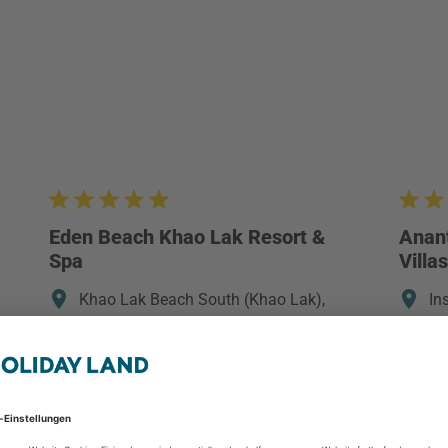
Eden Beach Khao Lak Resort &
Anant
Spa
Villas
Khao Lak Beach South (Khao Lak),
In
Thailand: Khao Lak & Umgebung,
An
Thailand
La
2 Personen
2 P
7 Tage / 6 Nächte
9 T
Frühstück
Frü