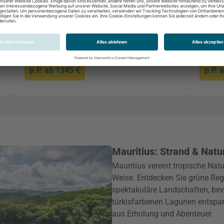
Doppelzimmer
Sui
09.12.2026 - 16.12.2026
06.
Inkl. Flug ab Düsseldorf
Ink
p.P. ab
1345 €
p.P. 
Mauritius: Strand & Natur
Mauritius vereint tropische Nat
Weise. Entdecken Sie grüne Re
spektakuläre Landschaften, be
türkisfarbenen Lagunen entspann
aus Erholung und Abenteuer.