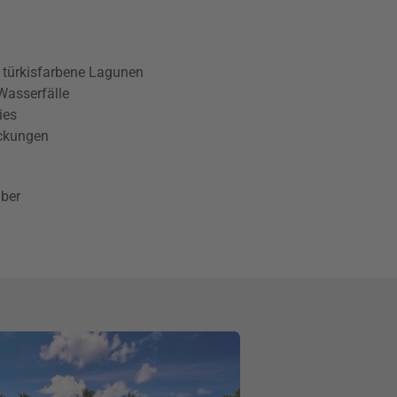
 türkisfarbene Lagunen
Wasserfälle
ies
eckungen
ber