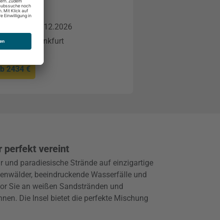
te
12.2026 - 16.12.2026
l. Flug ab Frankfurt
ab
2434 €
 perfekt vereint
ur und paradiesische Strände auf einzigartige
genwälder, beeindruckende Wasserfälle und
vor Sie an weißen Sandstränden und
en. Die Insel bietet die perfekte Mischung