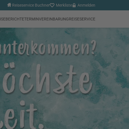
Reiseservice Buchner
Merkliste
Anmelden
ISEBERICHTE
TERMINVEREINBARUNG
REISESERVICE