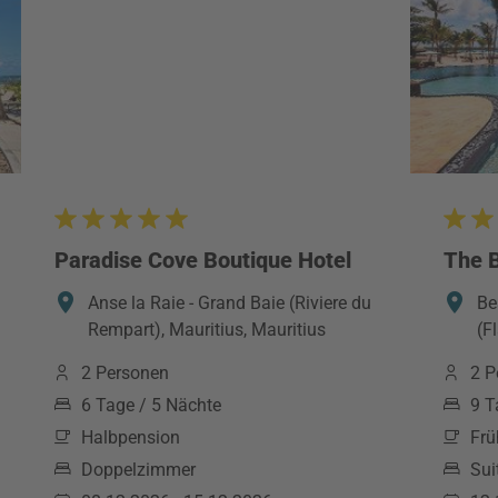
Paradise Cove Boutique Hotel
The B
Anse la Raie - Grand Baie (Riviere du
Be
Rempart), Mauritius, Mauritius
(F
2 Personen
2 P
6 Tage / 5 Nächte
9 T
Halbpension
Frü
Doppelzimmer
Sui