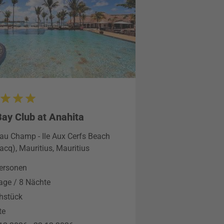
ay Club at Anahita
au Champ - Ile Aux Cerfs Beach
lacq), Mauritius, Mauritius
ersonen
age / 8 Nächte
hstück
te