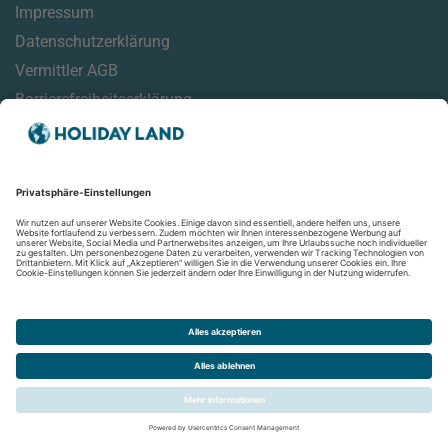
Impressum
Datenschutzerklärung
Vermittler AGB
Barrierefreiheitserklärung
Service
Online Check-In Informationen
Reisehinweise
Reisemonitor
Aktuelles
Newsletter
Folgen Sie uns auf: