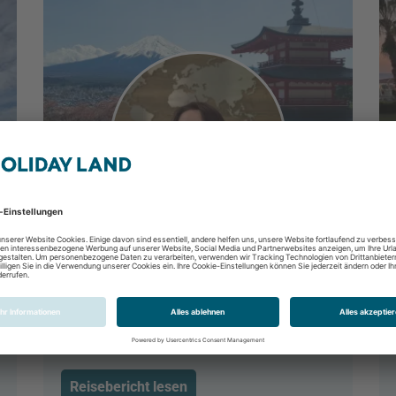
Ramen, Tempel, Großstadtflair:
Mein Japan-Abenteuer
Tokio, Tokio & Umgebung, Japan
07.04.2025 - 22.04.2025
Reisebericht lesen