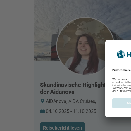
Skandinavische Highlights - mit
der Aidanova
AIDAnova, AIDA Cruises,
04.10.2025 - 11.10.2025
Reisebericht lesen