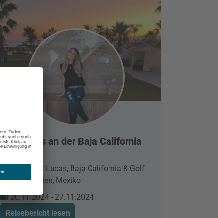
Los Cabos an der Baja California
Sur
Cabo San Lucas, Baja California & Golf
von Kalifornien, Mexiko
20.11.2024 - 27.11.2024
Reisebericht lesen