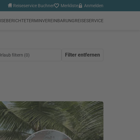
Reiseservice Buchner
Merkliste
Anmelden
ISEBERICHTE
TERMINVEREINBARUNG
REISESERVICE
Filter entfernen
laub filtern (
0
)