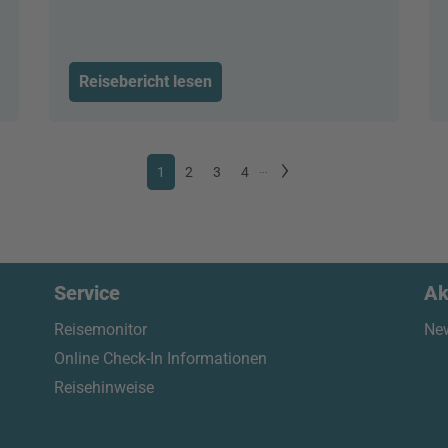
Reisebericht lesen
1
2
3
4
...
Service
Ak
Reisemonitor
New
Online Check-In Informationen
Reisehinweise