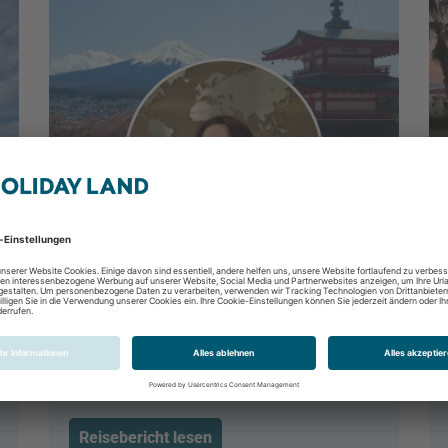
Ramen, Tempel, Großstadtflair:
Mein Japan-Abenteuer
Tokio, Tokio & Umgebung, Japan
07.04.2025 - 22.04.2025
Reisebericht lesen