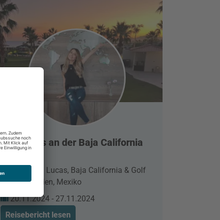
Los Cabos an der Baja California
Sur
Cabo San Lucas, Baja California & Golf
von Kalifornien, Mexiko
20.11.2024 - 27.11.2024
Reisebericht lesen