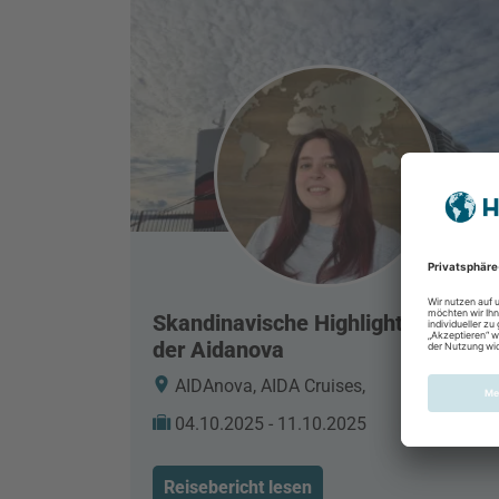
Skandinavische Highlights - mit
der Aidanova
AIDAnova, AIDA Cruises,
04.10.2025 - 11.10.2025
Reisebericht lesen